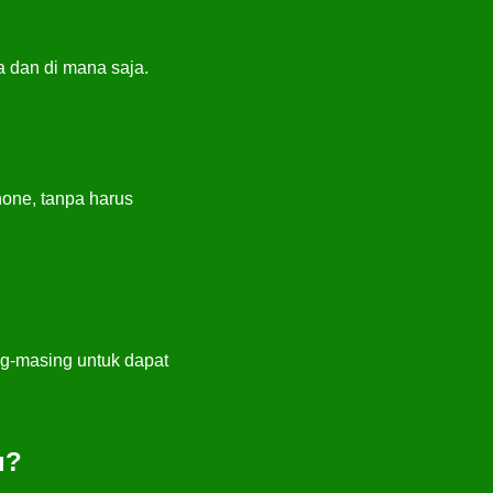
a dan di mana saja.
hone, tanpa harus
ng-masing untuk dapat
u?