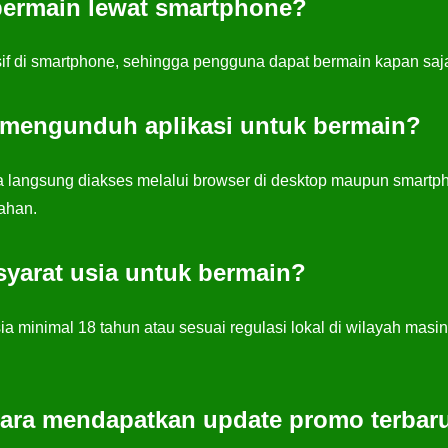
bermain lewat smartphone?
nsif di smartphone, sehingga pengguna dapat bermain kapan saj
 mengunduh aplikasi untuk bermain?
sa langsung diakses melalui browser di desktop maupun smartp
ahan.
syarat usia untuk bermain?
a minimal 18 tahun atau sesuai regulasi lokal di wilayah masi
cara mendapatkan update promo terbar