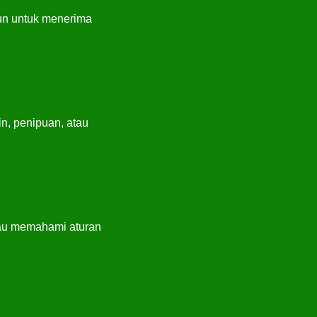
kun untuk menerima
in, penipuan, atau
au memahami aturan