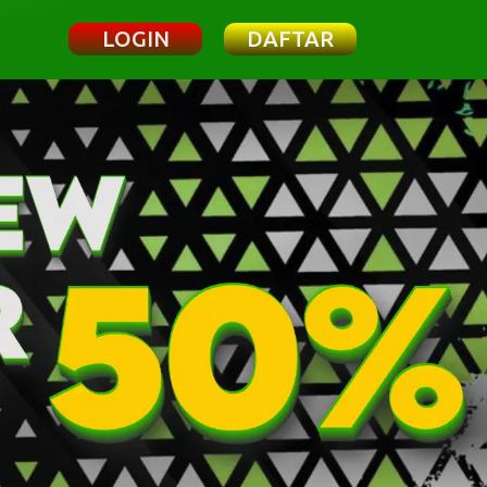
LOGIN
DAFTAR