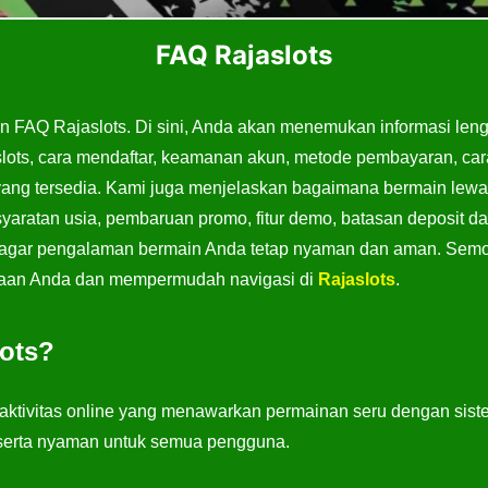
FAQ Rajaslots
n FAQ Rajaslots. Di sini, Anda akan menemukan informasi len
jaslots, cara mendaftar, keamanan akun, metode pembayaran, c
yang tersedia. Kami juga menjelaskan bagaimana bermain lewa
yaratan usia, pembaruan promo, fitur demo, batasan deposit dan
agar pengalaman bermain Anda tetap nyaman dan aman. Sem
aan Anda dan mempermudah navigasi di
Rajaslots
.
lots?
m aktivitas online yang menawarkan permainan seru dengan sis
, serta nyaman untuk semua pengguna.