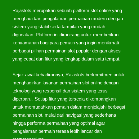
Rajaslots merupakan sebuah platform slot online yang
menghadirkan pengalaman permainan modern dengan
sistem yang stabil serta tampilan yang mudah
digunakan. Platform ini dirancang untuk memberikan
kenyamanan bagi para pemain yang ingin menikmati
berbagai pilihan permainan slot populer dengan akses
yang cepat dan fitur yang lengkap dalam satu tempat.
Sejak awal kehadirannya, Rajaslots berkomitmen untuk
menghadirkan layanan permainan slot online dengan
teknologi yang responsif dan sistem yang terus
diperbarui. Setiap fitur yang tersedia dikembangkan
untuk memudahkan pemain dalam menjelajahi berbagai
permainan slot, mulai dari navigasi yang sederhana
hingga performa permainan yang optimal agar
pengalaman bermain terasa lebih lancar dan